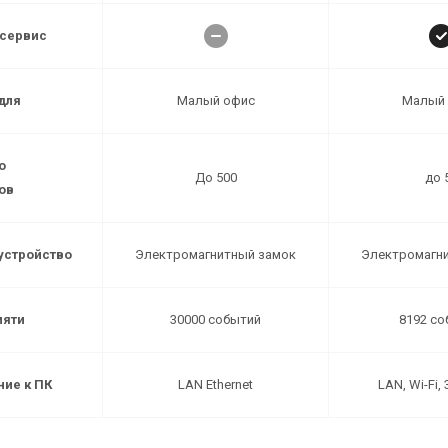
сервис
для
Малый офис
Малый офис
Малый
Малый
о
До 500
До 500
до 
до 
ов
устройство
Электромагнитный замок
Электромагнитный замок
Электромагн
Электромагн
мяти
30000 событий
30000 событий
8192 со
8192 с
ие к ПК
LAN Ethernet
LAN Ethernet
LAN, Wi-Fi,
LAN, Wi-Fi,