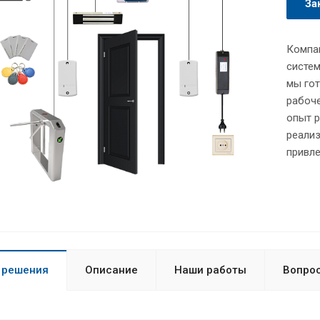
За
Компан
систем
мы гот
рабоче
опыт р
реали
привле
 решения
Описание
Наши работы
Вопрос