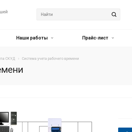
ашей
Наши работы
Прайс-лист
упа СКУД
Система учета рабочего времени
емени