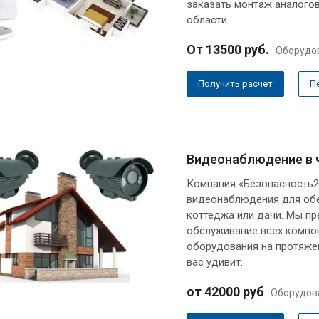
заказать монтаж аналого
области.
От 13500
руб.
Оборудо
Получить расчет
П
Видеонаблюдение в 
Компания «Безопасность2
видеонаблюдения для обе
коттеджа или дачи. Мы пр
обслуживание всех компон
оборудования на протяжен
вас удивит.
от 42000
руб
Оборудов