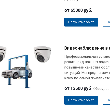
от 65000
руб.
Получить расчет
П
Видеонаблюдение в 
Профессиональная устано
решить ряд важных задач.
повышение качества обсл
ситуаций. Мы предлагаем
ключ по самой привлекате
от 13500
руб
Оборудов
Получить расчет
П