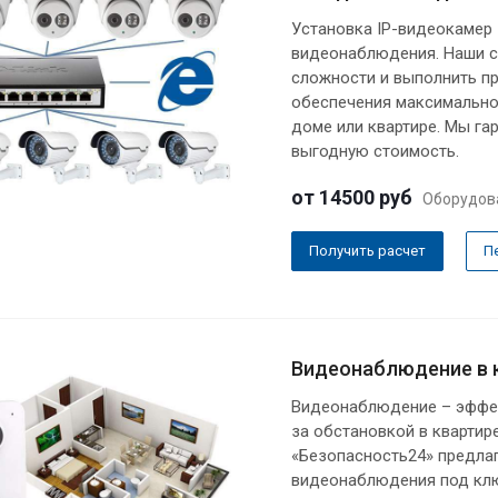
Установка IP-видеокамер 
видеонаблюдения. Наши с
сложности и выполнить п
обеспечения максимальног
доме или квартире. Мы га
выгодную стоимость.
от 14500
руб
Оборудов
Получить расчет
П
Видеонаблюдение в 
Видеонаблюдение – эффе
за обстановкой в квартир
«Безопасность24» предла
видеонаблюдения под клю