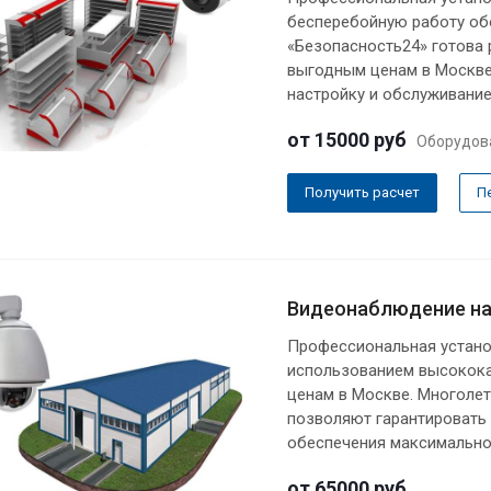
бесперебойную работу об
«Безопасность24» готова
выгодным ценам в Москве.
настройку и обслуживани
от 15000
руб
Оборудов
Получить расчет
П
Видеонаблюдение на
Профессиональная устано
использованием высокок
ценам в Москве. Многоле
позволяют гарантировать 
обеспечения максимально
от 65000
руб.