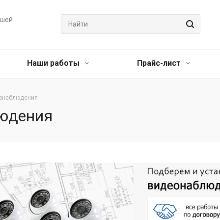
ашей
Наши работы
Прайс-лист
еонаблюдения
людения