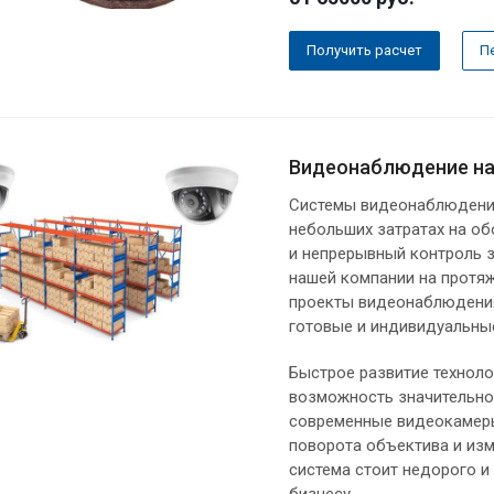
Получить расчет
П
Видеонаблюдение на
Системы видеонаблюдения
небольших затратах на о
и непрерывный контроль 
нашей компании на протя
проекты видеонаблюдения
готовые и индивидуальные
Быстрое развитие технол
возможность значительно
современные видеокамеры
поворота объектива и изм
система стоит недорого и
бизнесу.