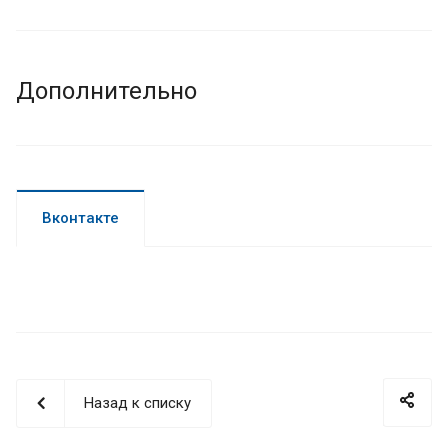
блока питания
настройка доступа по картам и брелкам
при необходимости - подключение к СКУД и
системе учета рабочего времени
Дополнительно
Оставьте заявку
- подскажем оптимальный
комплект и предложим подходящее типовое
решение.
Вконтакте
Назад к списку