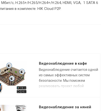
 Мбит/с; H.265+/H.265/H.264+/H.264; HDMI, VGA; 1 SATA 6
 питания в комплекте. HIK Cloud P2P.
Видеонаблюдение в кафе
Видеонаблюдение считается одной
из самых эффективных систем
безопасности. Мы поможем
реализовать проект любой
сложности в самые короткие сроки.
Видеонаблюдение для кафе под
ключ
– это комплекс работ по
Видеонаблюдение за няней
установке видеокамер и другого