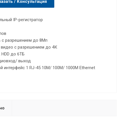
казать / Консультация
льный IP-регистратор
лов
ь с разрешением до 8Мп
 видео с разрешением до 4К
 HDD до 6ТБ
диовход/ выход
й интерфейс 1 RJ-45 10M/ 100M/ 1000M Ethernet
но