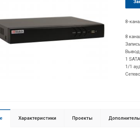
За
8-кана
8 кана
Запис
Вывод
1 SATA
1/1 ау
Сетево
е
Характеристики
Проекты
Дополнитель