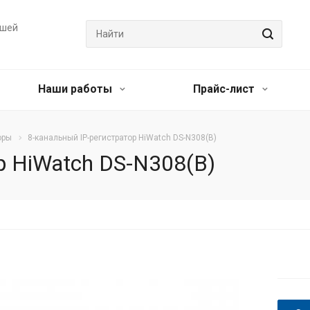
ашей
Наши работы
Прайс-лист
оры
8-канальный IP-регистратор HiWatch DS-N308(B)
р HiWatch DS-N308(B)