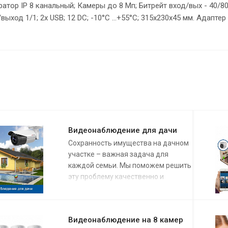
атор IP 8 канальный; Камеры до 8 Мп; Битрейт вход/вых - 40/80
выход 1/1; 2х USB; 12 DC; -10°C ...+55°C; 315х230х45 мм. Адаптер
Видеонаблюдение для дачи
Сохранность имущества на дачном
участке – важная задача для
каждой семьи. Мы поможем решить
эту проблему качественно и
недорого.
Специалисты компании
организуют видеонаблюдение для
дачи под ключ
в удобное для вас
Видеонаблюдение на 8 камер
время. Мы гарантируем