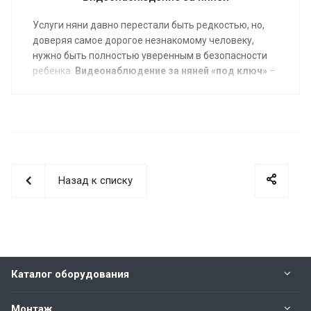
Услуги няни давно перестали быть редкостью, но,
доверяя самое дорогое незнакомому человеку,
нужно быть полностью уверенным в безопасности
ребенка.
Видеонаблюдение за няней «под ключ»
–
это возможность контролировать ситуацию в
реальном времени. Мы выполним монтаж
оборудования самые короткие сроки с гарантией
качества.
Назад к списку
Каталог оборудования
Монтаж