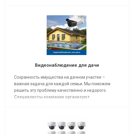
обеспечит высокий уровень безопасности и
сохранность личного имущества.
Наша компания
готова организовать видеонаблюдение за
участком под ключ
качественно и недорого.
Видеонаблюдение для дачи
Сохранность имущества на дачном участке –
важная задача для каждой семьи. Мы поможем
решить эту проблему качественно и недорого.
Специалисты компании организуют
видеонаблюдение для дачи под ключ
в удобное
для вас время. Мы гарантируем качественный
результат, а наши цены приятно вас удивят.