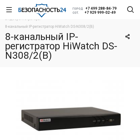
+7 499 288-84-79
ГОРОД
Главная
Оборудование
Видеонаблюдение
+7 929 999-02-49
СОТ.
Видеорегистраторы
8-канальный IP-регистратор HiWatch DS-N308/2(B)
8-канальный IP-
регистратор HiWatch DS-
N308/2(B)